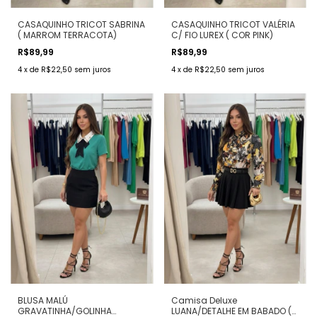
CASAQUINHO TRICOT SABRINA
CASAQUINHO TRICOT VALÉRIA
( MARROM TERRACOTA)
C/ FIO LUREX ( COR PINK)
R$89,99
R$89,99
4
x
de
R$22,50
sem juros
4
x
de
R$22,50
sem juros
BLUSA MALÚ
Camisa Deluxe
GRAVATINHA/GOLINHA
LUANA/DETALHE EM BABADO (