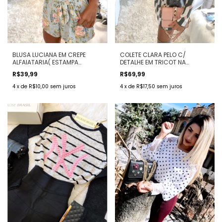
COLETE CLARA PELO C/
BLUSA LUCIANA EM CREPE
DETALHE EM TRICOT NA
ALFAIATARIA( ESTAMPA
CINTURA ( COR CINZA)
FLOWERS)
R$69,99
R$39,99
4
x
de
R$17,50
sem juros
4
x
de
R$10,00
sem juros