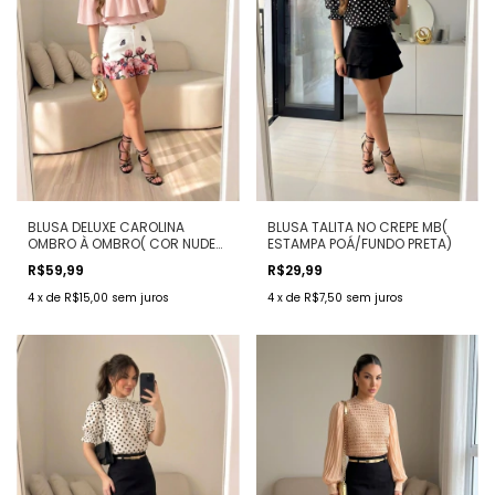
BLUSA DELUXE CAROLINA
BLUSA TALITA NO CREPE MB(
OMBRO À OMBRO( COR NUDE
ESTAMPA POÁ/FUNDO PRETA)
ROSADO)
R$59,99
R$29,99
4
x
de
R$15,00
sem juros
4
x
de
R$7,50
sem juros