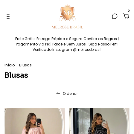
0
Frete Grátis Entrega Rápida e Segura Confira as Regras |
Pagamento via Pix | Parcele Sem Juros | Siga Nosso Perfil
Verificado Instagram @melrosebrasil
Início
.
Blusas
Blusas
Ordenar