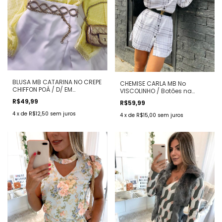
BLUSA MB CATARINA NO CREPE
CHEMISE CARLA MB No
CHIFFON POÁ / D/ EM
VISCOLINHO / Botões na
RENDA(COR AMARELINHA)
frente (XADREZ PRETO/
R$49,99
R$59,99
BRANCO)
4
x
de
R$12,50
sem juros
4
x
de
R$15,00
sem juros