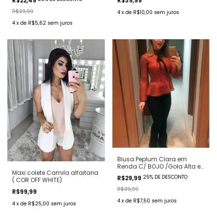
R$22,49
R$39,99
ESTAMPA ANIMAL PRINT)
R$29,99
4
x
de
R$10,00
sem juros
4
x
de
R$5,62
sem juros
Blusa Peplum Clara em
Renda C/ BOJO /Gola Alta e
Maxi colete Camila alfaitaria
Laço / Manga Flare( COR
25% DE DESCONTO
R$29,99
( COR OFF WHITE)
Terracota)
R$39,99
R$99,99
4
x
de
R$7,50
sem juros
4
x
de
R$25,00
sem juros