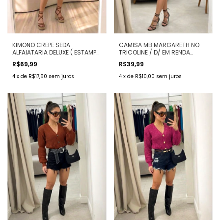
KIMONO CREPE SEDA
CAMISA MB MARGARETH NO
ALFAIATARIA DELUXE ( ESTAMPA
TRICOLINE / D/ EM RENDA
FOLHA ADÃO)
GUIPIR( ESCOLHA SUA COR E
R$69,99
R$39,99
TAMANHO)
4
x
de
R$17,50
sem juros
4
x
de
R$10,00
sem juros