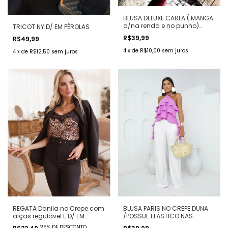
BLUSA DELUXE CARLA ( MANGA
d/na renda e no punho)
TRICOT NY D/ EM PÉROLAS
ESTAMPA POÁ
R$39,99
R$49,99
4
x
de
R$10,00
sem juros
4
x
de
R$12,50
sem juros
REGATA Danila no Crepe com
BLUSA PARIS NO CREPE DUNA
alças regulável E D/ EM
/POSSUE ELÁSTICO NAS
RENDA CHATHILLY NA FRENTE(
COSTAS(COR LAVANDA)
25% DE DESCONTO