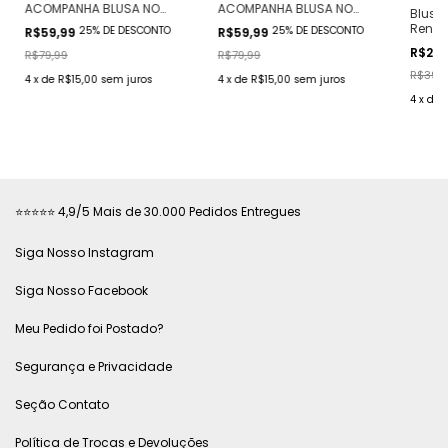
ACOMPANHA BLUSA NO
ACOMPANHA BLUSA NO
Blusa
CREPE +SHORT NA VISOSE
CREPE +SHORT NA VISOSE
Renda
25% DE DESCONTO
25% DE DESCONTO
R$59,99
R$59,99
FORRADO/( COR
FORRADO/( COR
Alta 
R$29,
BRANCO/VINHO/ESTAMPA
PRETO/MOSTARDA/ESTAMPA
R$79,99
R$79,99
Flare(
CORACÃO)
CORACÃO)
R$39,9
4
x
de
R$15,00
sem juros
4
x
de
R$15,00
sem juros
4
x
de
⭐⭐⭐⭐⭐ 4,9/5 Mais de 30.000 Pedidos Entregues
Siga Nosso Instagram
Siga Nosso Facebook
Meu Pedido foi Postado?
Segurança e Privacidade
Seção Contato
Política de Trocas e Devoluções