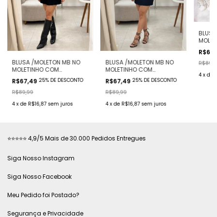
BLUSA
MOLET
ELAST
R$67
BRANC
BLUSA /MOLETON MB NO
BLUSA /MOLETON MB NO
R$89,9
MOLETINHO COM
MOLETINHO COM
4
x
de
ELASTANO( COR
ELASTANO( COR
25% DE DESCONTO
25% DE DESCONTO
R$67,49
R$67,49
BRANCA/MICKEY)
ROSA/TOM & JERRY)
R$89,99
R$89,99
4
x
de
R$16,87
sem juros
4
x
de
R$16,87
sem juros
⭐⭐⭐⭐⭐ 4,9/5 Mais de 30.000 Pedidos Entregues
Siga Nosso Instagram
Siga Nosso Facebook
Meu Pedido foi Postado?
Segurança e Privacidade