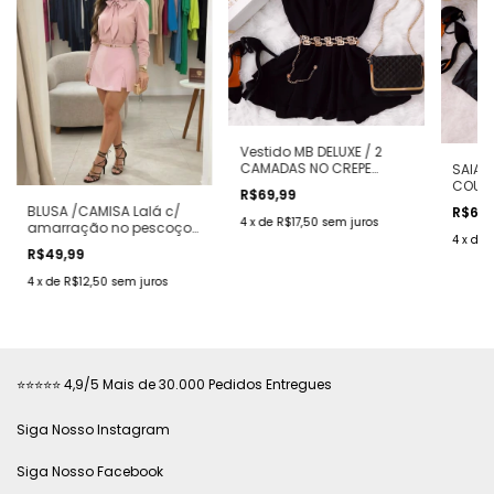
Vestido MB DELUXE / 2
CAMADAS NO CREPE
SAIA R
DUNA( COR PRETO)
COURO
R$69,99
BLUSA /CAMISA Lalá c/
R$69
4
x
de
R$17,50
sem juros
amarração no pescoço(
4
x
de
COR ROSÊ)
R$49,99
4
x
de
R$12,50
sem juros
⭐⭐⭐⭐⭐ 4,9/5 Mais de 30.000 Pedidos Entregues
Siga Nosso Instagram
Siga Nosso Facebook