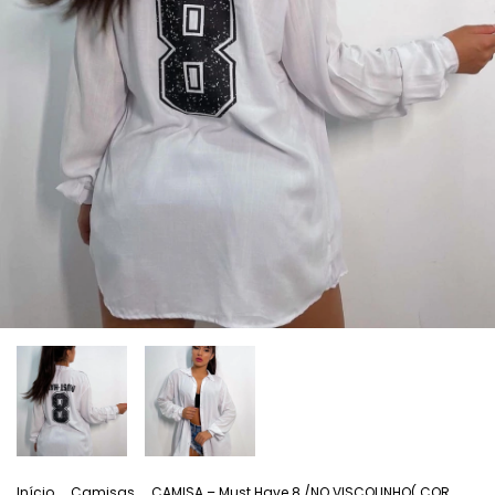
Início
.
Camisas
.
CAMISA – Must Have 8 /NO VISCOLINHO( COR