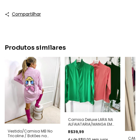
Compartilhar
Produtos similares
Camisa Deluxe LARA NA
ALFAIATARIA/MANGA EM
GUIPIR NO PUNHO(
Vestido/Camisa MB No
R$39,99
ESCOLHA SEU TAMANHO E
Tricoline / Botões na
SUA COR)
CAMIS
4
x
de
R$10,00
sem juros