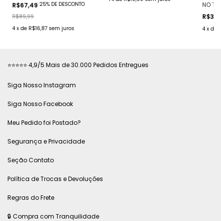
frente ( LISTRADA
25% DE DESCONTO
NO TRI
R$67,49
Branco/Rosa Margarida)
RENDA
R$89,99
R$39
SUA C
4
x
de
R$16,87
sem juros
4
x
de
⭐⭐⭐⭐⭐ 4,9/5 Mais de 30.000 Pedidos Entregues
Siga Nosso Instagram
Siga Nosso Facebook
Meu Pedido foi Postado?
Segurança e Privacidade
Seção Contato
Política de Trocas e Devoluções
Regras do Frete
🔒 Compra com Tranquilidade