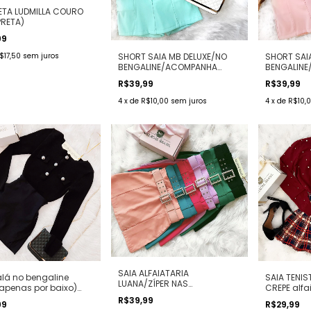
ETA LUDMILLA COURO
PRETA)
99
$17,50
sem juros
SHORT SAIA MB DELUXE/NO
SHORT SAI
BENGALINE/ACOMPANHA
BENGALIN
CINTO/ATRÁS É SHORT ( COR
CINTO/ATR
R$39,99
R$39,99
VERDE tiffany)
ROSA BB)
4
x
de
R$10,00
sem juros
4
x
de
R$10,
SAIA ALFAIATARIA
alá no bengaline
SAIA TENIS
LUANA/ZÍPER NAS
 apenas por baixo)
CREPE alfa
COSTAS/ACOMPANHA CINTO
RETA
XADREZ/AZ
R$39,99
99
R$29,99
COM FIVELA EM PÉROLAS (
MARINHO/R