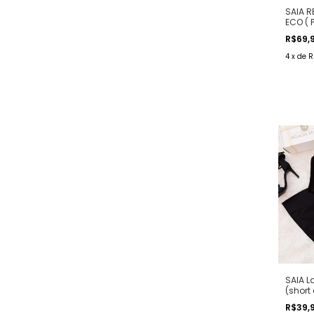
SAIA R
ECO ( 
R$69,
4
x
de
R
SAIA L
(short
COR P
R$39,