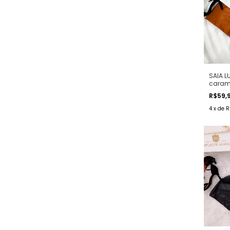
SAIA L
caram
R$59,
4
x
de
R