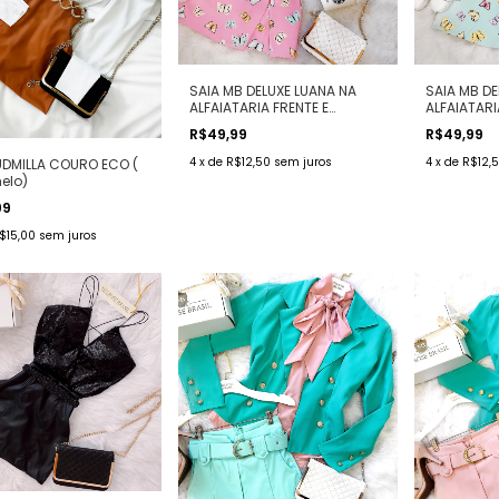
SAIA MB DELUXE LUANA NA
SAIA MB DE
ALFAIATARIA FRENTE E
ALFAIATARI
COSTAS É SAIA ( ESTAMPA
COSTAS É 
R$49,99
R$49,99
MINI BORBOLETAS FUNDO
MINI BORB
ROSA)
VERDE)
4
x
de
R$12,50
sem juros
4
x
de
R$12,
UDMILLA COURO ECO (
elo)
99
$15,00
sem juros