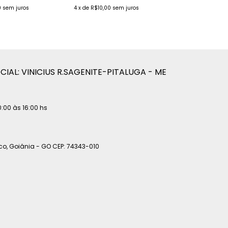
0
sem juros
4
x
de
R$10,00
sem juros
IAL: VINICIUS R.SAGENITE-PITALUGA - ME
:00 às 16:00 hs
co, Goiânia - GO CEP: 74343-010