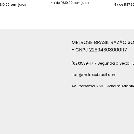
ESCOLHA SEU TAMANHO E SUA
4
x
de
R$10,00
sem juros
$10,00
sem juros
4
x
de
R$7,5
COR )
MELROSE BRASIL RAZÃO SOC
- CNPJ 22694308000117
(62)3539-1717 Segunda à Sexta: 10
sac@melrosebrasil.com
Av. Ipanema, 268 - Jardim Atlanti