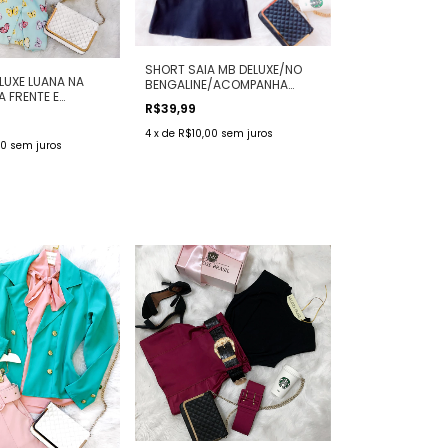
SHORT SAIA MB DELUXE/NO
LUXE LUANA NA
BENGALINE/ACOMPANHA
A FRENTE E
CINTO/ATRÁS É SHORT ( COR
R$39,99
SAIA ( ESTAMPA
PRETO)
OLETAS FUNDO
4
x
de
R$10,00
sem juros
50
sem juros