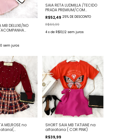
SAIA RETA LUDMILLA /TECIDO
PRADA PREMIUM/COM
ELASTANO E
25% DE DESCONTO
R$52,49
ENCORPADO/ACOMPANHA
CINTO ENCAPADO( ESCOLHA
R$69,99
A MB DELUXE/NO
O TAMANHO E SUA COR
E/ACOMPANHA
4
x
de
R$13,12
sem juros
ÁS É SHORT ( COR
00
sem juros
TA MELROSE no
SHORT SAIA MB TATIANE na
iataria(
alfaiataria ( COR PINK)
UL
R$39,99
OSÊ/VERMELHO)